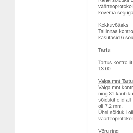
Kahel sõidukil o
väärteoprotokol
kõvema segug
Kokkuvõtteks
Tallinnas kontro
kasutasid 6 sõi
Tartu
Tartus kontrolli
13.00.
Valga mnt Tartu
Valga mnt kontro
ning 31 kaubikud
sõidukil olid a
oli 7,2 mm.
Ühel sõidukil ol
väärteoprotokol
Võru ring