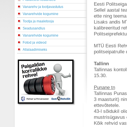
Eesti Politseiga
Vanarehv ja tootjavastutus
Sellel aastal t
Vanarehvide kogumine
ette ning teema 
Lisaks andis MTÜ
Tootja ja maaletooja
kalibreeritud r
Seadusandlus
Politseiprefektu
Vanarehvide kogumine
Fotod ja videod
MTÜ Eesti Rehvil
Allalaadimiseks
politseipatrulle
Tallinn
Tallinnas kontol
15.30.
Punane tn
Tallinnas Punase
3 maasturit) nin
ettevõtetele.
43-l sõidukil ol
mustrisügavus 
Kõik rehvid vas