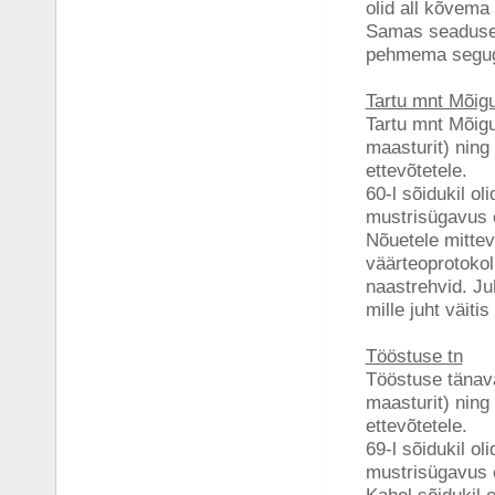
olid all kõvema
Samas seaduse 
pehmema seguga
Tartu mnt Mõig
Tartu mnt Mõigus
maasturit) ning 
ettevõtetele.
60-l sõidukil ol
mustrisügavus 
Nõuetele mitteva
väärteoprotokoll
naastrehvid. Ju
mille juht väiti
Tööstuse tn
Tööstuse tänaval
maasturit) ning
ettevõtetele.
69-l sõidukil ol
mustrisügavus 