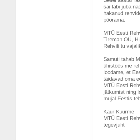
Sellel aastal rä
sai läbi juba nä
hakanud rehvide
pöörama.
MTÜ Eesti Rehvi
Tireman OÜ, Hi
Rehviliitu vajal
Samuti tahab MT
ühistöös me reh
loodame, et Ees
täidavad oma e
MTÜ Eesti Rehvi
jätkumist ning 
mujal Eestis te
Kaur Kuurme
MTÜ Eesti Rehvi
tegevjuht