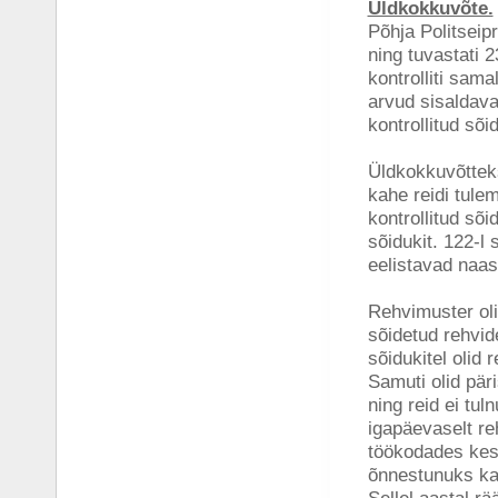
Üldkokkuvõte.
Põhja Politseipr
ning tuvastati 
kontrolliti sama
arvud sisaldava
kontrollitud sõi
Üldkokkuvõtteks
kahe reidi tule
kontrollitud sõi
sõidukit. 122-l 
eelistavad naas
Rehvimuster oli
sõidetud rehvid
sõidukitel olid 
Samuti olid pär
ning reid ei tul
igapäevaselt re
töökodades kes
õnnestunuks ka