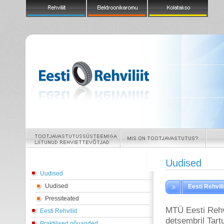
Uudised
Uudised
Uudised
Eesti Rehvil
Pressiteated
MTÜ Eesti Rehvil
Eesti Rehviliit
detsembril Tar
Praktilised nõuanded