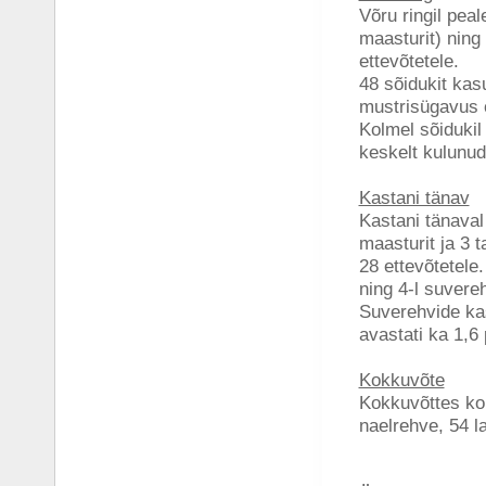
Võru ringil peal
maasturit) ning 
ettevõtetele.
48 sõidukit kas
mustrisügavus 
Kolmel sõidukil
keskelt kulunud,
Kastani tänav
Kastani tänaval 
maasturit ja 3 t
28 ettevõtetele.
ning 4-l suvere
Suverehvide kasu
avastati ka 1,6 
Kokkuvõte
Kokkuvõttes kont
naelrehve, 54 l