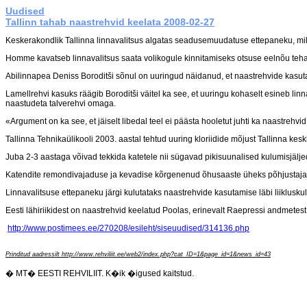
Uudised
Tallinn tahab naastrehvid keelata
2008-02-27
Keskerakondlik Tallinna linnavalitsus algatas seadusemuudatuse ettepaneku, mi
Homme kavatseb linnavalitsus saata volikogule kinnitamiseks otsuse eelnõu teha v
Abilinnapea Deniss Boroditši sõnul on uuringud näidanud, et naastrehvide kasut
Lamellrehvi kasuks räägib Boroditši väitel ka see, et uuringu kohaselt esineb linn
naastudeta talverehvi omaga.
«Argument on ka see, et jäiselt libedal teel ei päästa hooletut juhti ka naastrehvi
Tallinna Tehnikaülikooli 2003. aastal tehtud uuring kloriidide mõjust Tallinna ke
Juba 2-3 aastaga võivad tekkida katetele nii sügavad pikisuunalised kulumisjäljed
Katendite remondivajaduse ja kevadise kõrgenenud õhusaaste üheks põhjustajak
Linnavalitsuse ettepaneku järgi kulutataks naastrehvide kasutamise läbi liiklus
Eesti lähiriikidest on naastrehvid keelatud Poolas, erinevalt Raepressi andmetes
http://www.postimees.ee/270208/esileht/siseuudised/314136.php
Prinditud aadressilt http://www.rehviliit.ee/web2/index.php?cat_ID=1&page_id=1&news_id=43
� MT� EESTI REHVILIIT. K�ik �igused kaitstud.