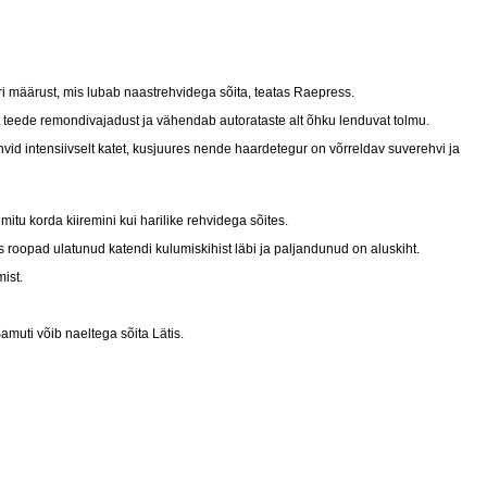
ri määrust, mis lubab naastrehvidega sõita, teatas Raepress.
 teede remondivajadust ja vähendab autorataste alt õhku lenduvat tolmu.
ehvid intensiivselt katet, kusjuures nende haardetegur on võrreldav suverehvi ja
itu korda kiiremini kui harilike rehvidega sõites.
s roopad ulatunud katendi kulumiskihist läbi ja paljandunud on aluskiht.
ist.
amuti võib naeltega sõita Lätis.