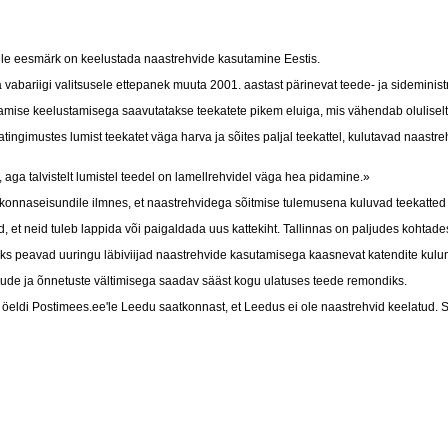
lle eesmärk on keelustada naastrehvide kasutamine Eestis.
abariigi valitsusele ettepanek muuta 2001. aastast pärinevat teede- ja sideminist
amise keelustamisega saavutatakse teekatete pikem eluiga, mis vähendab oluliselt
atingimustes lumist teekatet väga harva ja sõites paljal teekattel, kulutavad naastr
d, aga talvistelt lumistel teedel on lamellrehvidel väga hea pidamine.»
skkonnaseisundile ilmnes, et naastrehvidega sõitmise tulemusena kuluvad teekatted m
, et neid tuleb lappida või paigaldada uus kattekiht. Tallinnas on paljudes kohtade
s peavad uuringu läbiviijad naastrehvide kasutamisega kaasnevat katendite kulum
kulude ja õnnetuste vältimisega saadav sääst kogu ulatuses teede remondiks.
t öeldi Postimees.ee'le Leedu saatkonnast, et Leedus ei ole naastrehvid keelatud. S